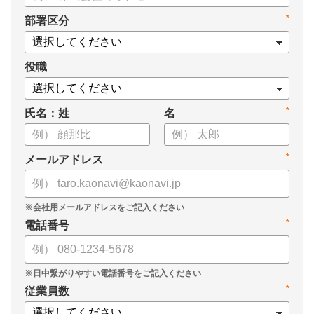
・タレントマネジメントシステム導入を検討する際の10個の選
*
部署区分
定ポイント
・システム導入までの3つのステップ
についてまとめています。ぜひお役立てください。
役職
*
氏名：姓
名
*
メールアドレス
*
電話番号
*
従業員数