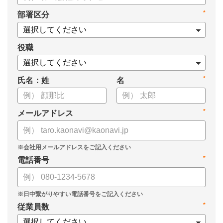
・タレントマネジメントシステム導入を検討する際の10個の選
*
部署区分
定ポイント
・システム導入までの3つのステップ
についてまとめています。ぜひお役立てください。
役職
*
氏名：姓
名
*
メールアドレス
*
電話番号
*
従業員数