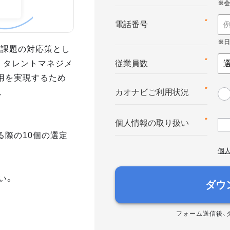
*
電話番号
業課題の対応策とし
。タレントマネジメ
*
従業員数
用を実現するため
、
*
カオナビご利用状況
*
個人情報の取り扱い
る際の10個の選定
個
い。
ダウ
フォーム送信後、