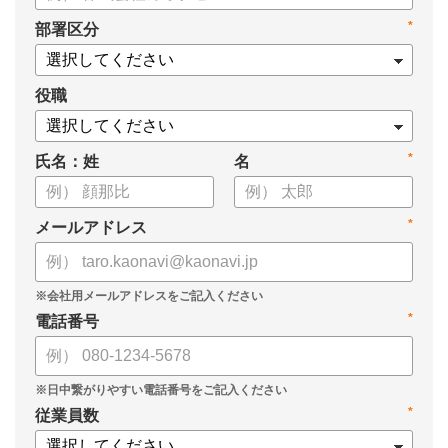
・タレントマネジメントシステム導入を検討する際の10個の選
*
部署区分
定ポイント
・システム導入までの3つのステップ
についてまとめています。ぜひお役立てください。
役職
*
氏名：姓
名
*
メールアドレス
*
電話番号
*
従業員数