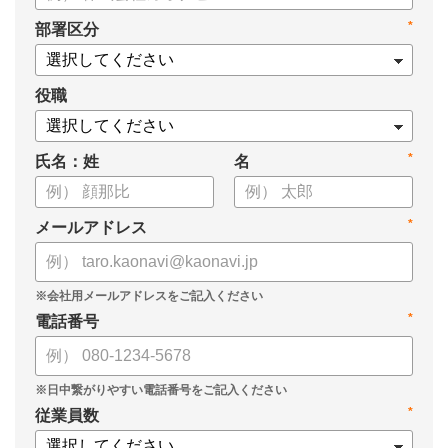
・タレントマネジメントシステム導入を検討する際の10個の選
*
部署区分
定ポイント
・システム導入までの3つのステップ
についてまとめています。ぜひお役立てください。
役職
*
氏名：姓
名
*
メールアドレス
*
電話番号
*
従業員数