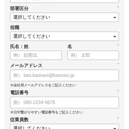
・タレントマネジメントシステム導入を検討する際の10個の選
*
部署区分
定ポイント
・システム導入までの3つのステップ
についてまとめています。ぜひお役立てください。
役職
*
氏名：姓
名
*
メールアドレス
*
電話番号
*
従業員数