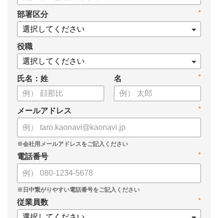
・タレントマネジメントシステム導入を検討する際の10個の選
*
部署区分
定ポイント
・システム導入までの3つのステップ
についてまとめています。ぜひお役立てください。
役職
*
氏名：姓
名
*
メールアドレス
*
電話番号
*
従業員数