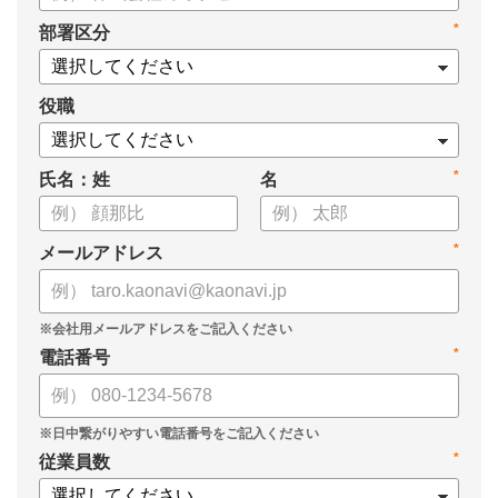
・タレントマネジメントシステム導入を検討する際の10個の選
*
部署区分
定ポイント
・システム導入までの3つのステップ
についてまとめています。ぜひお役立てください。
役職
*
氏名：姓
名
*
メールアドレス
*
電話番号
*
従業員数