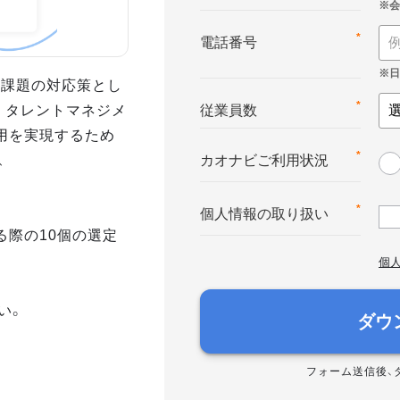
*
電話番号
業課題の対応策とし
。タレントマネジメ
*
従業員数
用を実現するため
、
*
カオナビご利用状況
*
個人情報の取り扱い
る際の10個の選定
個
い。
ダウ
フォーム送信後、