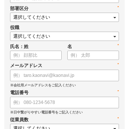
・タレントマネジメントシステム導入を検討する際の10個の選
*
部署区分
定ポイント
・システム導入までの3つのステップ
についてまとめています。ぜひお役立てください。
役職
*
氏名：姓
名
*
メールアドレス
*
電話番号
*
従業員数