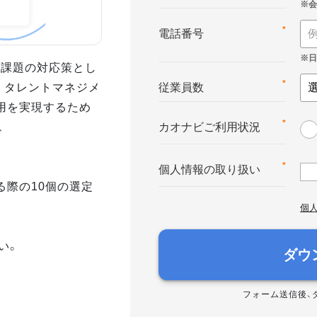
*
電話番号
業課題の対応策とし
。タレントマネジメ
*
従業員数
用を実現するため
、
*
カオナビご利用状況
*
個人情報の取り扱い
る際の10個の選定
個
い。
ダウ
フォーム送信後、