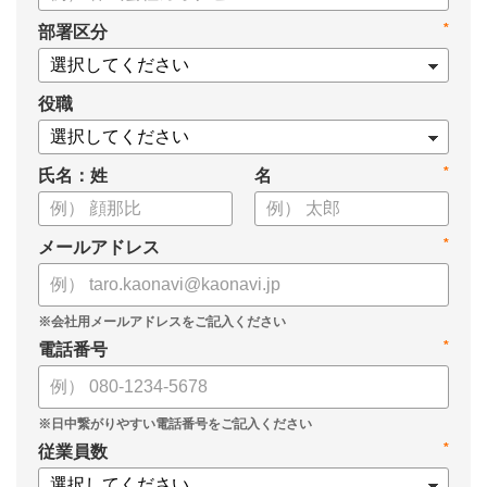
・タレントマネジメントシステム導入を検討する際の10個の選
*
部署区分
定ポイント
・システム導入までの3つのステップ
についてまとめています。ぜひお役立てください。
役職
*
氏名：姓
名
*
メールアドレス
*
電話番号
*
従業員数