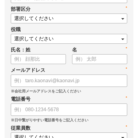
・タレントマネジメントシステム導入を検討する際の10個の選
*
部署区分
定ポイント
・システム導入までの3つのステップ
についてまとめています。ぜひお役立てください。
役職
*
氏名：姓
名
*
メールアドレス
*
電話番号
*
従業員数