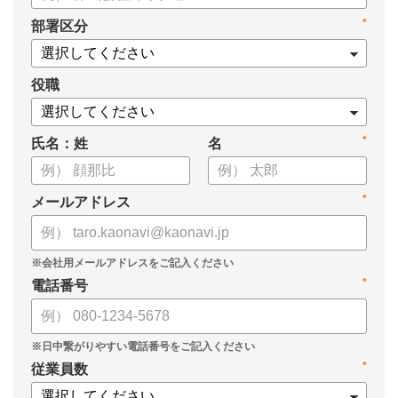
・タレントマネジメントシステム導入を検討する際の10個の選
*
部署区分
定ポイント
・システム導入までの3つのステップ
についてまとめています。ぜひお役立てください。
役職
*
氏名：姓
名
*
メールアドレス
*
電話番号
*
従業員数