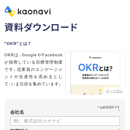
資料ダウンロード
"OKR"とは？
OKRは、GoogleやFacebook
が採用している目標管理制度
です。従業員のエンゲージメ
ントや生産性を高めるとし
て、いま注目を集めています。
すべて読む
こちらの資料では、
・OKRとはどんな内容なのか
*
・OKRと従来の目標管理制度
会社名
との違い
・OKRを導入、運用するにはどうすればいいのか