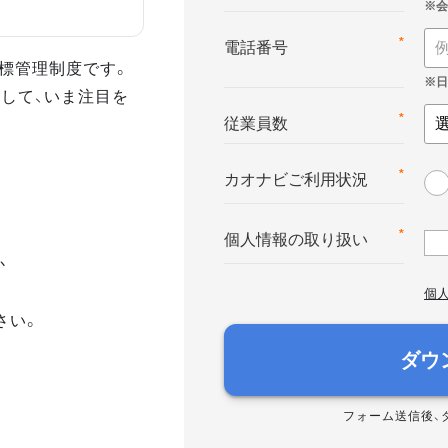
*
電話番号
る目標管理制度です。
して、いま注目を
*
従業員数
*
カオナビご利用状況
*
個人情報の取り扱い
か
個
さい。
ダウ
フォーム送信後、