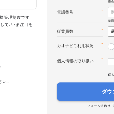
*
電話番号
る目標管理制度です。
して、いま注目を
*
従業員数
*
カオナビご利用状況
*
個人情報の取り扱い
か
個
さい。
ダウ
フォーム送信後、