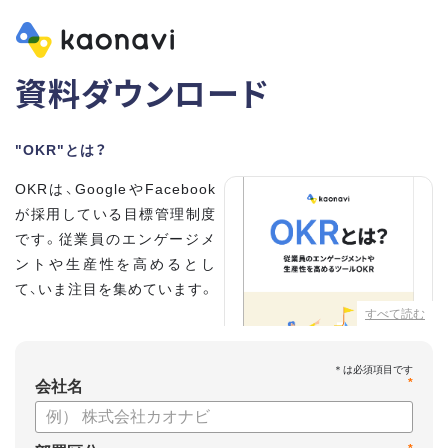
資料ダウンロード
"OKR"とは？
OKRは、GoogleやFacebook
が採用している目標管理制度
です。従業員のエンゲージメ
ントや生産性を高めるとし
て、いま注目を集めています。
すべて読む
こちらの資料では、
・OKRとはどんな内容なのか
*
・OKRと従来の目標管理制度
会社名
との違い
・OKRを導入、運用するにはどうすればいいのか