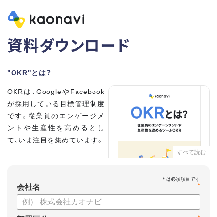
資料ダウンロード
"OKR"とは？
OKRは、GoogleやFacebook
が採用している目標管理制度
です。従業員のエンゲージメ
ントや生産性を高めるとし
て、いま注目を集めています。
すべて読む
こちらの資料では、
・OKRとはどんな内容なのか
*
・OKRと従来の目標管理制度
会社名
との違い
・OKRを導入、運用するにはどうすればいいのか