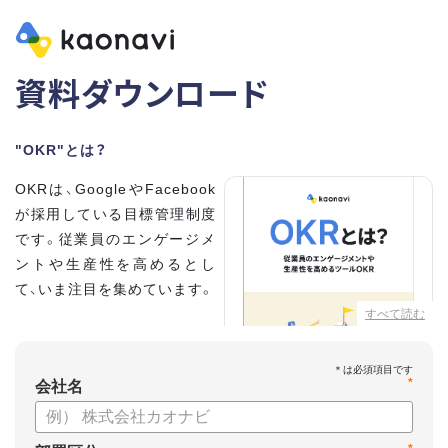
資料ダウンロード
"OKR"とは？
OKRは、GoogleやFacebook
が採用している目標管理制度
です。従業員のエンゲージメ
ントや生産性を高めるとし
て、いま注目を集めています。
すべて読む
こちらの資料では、
・OKRとはどんな内容なのか
*
・OKRと従来の目標管理制度
会社名
との違い
・OKRを導入、運用するにはどうすればいいのか