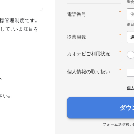
*
電話番号
る目標管理制度です。
して、いま注目を
*
従業員数
*
カオナビご利用状況
*
個人情報の取り扱い
か
個
さい。
ダウ
フォーム送信後、