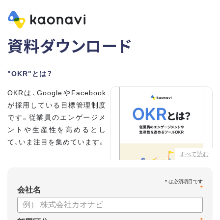
資料ダウンロード
"OKR"とは？
OKRは、GoogleやFacebook
が採用している目標管理制度
です。従業員のエンゲージメ
ントや生産性を高めるとし
て、いま注目を集めています。
すべて読む
こちらの資料では、
・OKRとはどんな内容なのか
*
・OKRと従来の目標管理制度
会社名
との違い
・OKRを導入、運用するにはどうすればいいのか