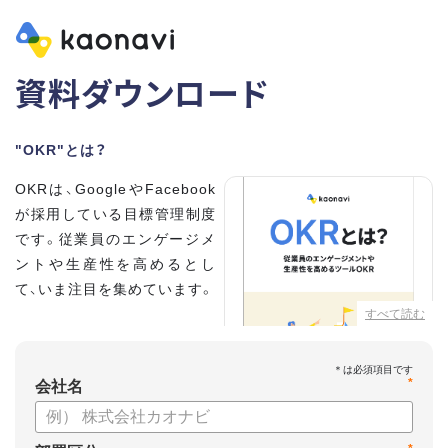
資料ダウンロード
"OKR"とは？
OKRは、GoogleやFacebook
が採用している目標管理制度
です。従業員のエンゲージメ
ントや生産性を高めるとし
て、いま注目を集めています。
すべて読む
こちらの資料では、
・OKRとはどんな内容なのか
*
・OKRと従来の目標管理制度
会社名
との違い
・OKRを導入、運用するにはどうすればいいのか