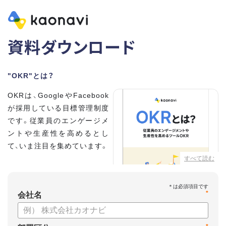
資料ダウンロード
"OKR"とは？
OKRは、GoogleやFacebook
が採用している目標管理制度
です。従業員のエンゲージメ
ントや生産性を高めるとし
て、いま注目を集めています。
すべて読む
こちらの資料では、
・OKRとはどんな内容なのか
*
・OKRと従来の目標管理制度
会社名
との違い
・OKRを導入、運用するにはどうすればいいのか