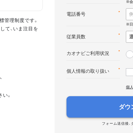
*
電話番号
る目標管理制度です。
して、いま注目を
*
従業員数
*
カオナビご利用状況
*
個人情報の取り扱い
か
個
さい。
ダウ
フォーム送信後、