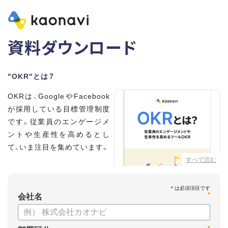
資料ダウンロード
"OKR"とは？
OKRは、GoogleやFacebook
が採用している目標管理制度
です。従業員のエンゲージメ
ントや生産性を高めるとし
て、いま注目を集めています。
すべて読む
こちらの資料では、
・OKRとはどんな内容なのか
*
・OKRと従来の目標管理制度
会社名
との違い
・OKRを導入、運用するにはどうすればいいのか