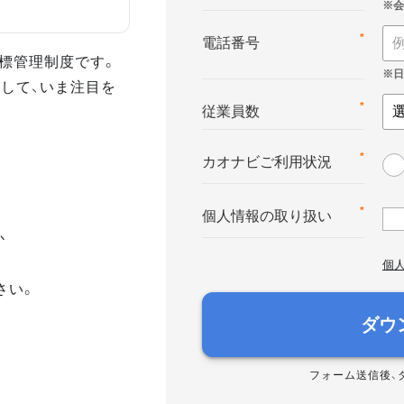
*
電話番号
る目標管理制度です。
して、いま注目を
*
従業員数
*
カオナビご利用状況
*
個人情報の取り扱い
か
個
さい。
ダウ
フォーム送信後、