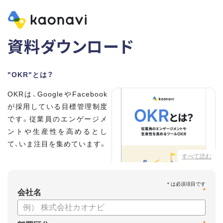
資料ダウンロード
"OKR"とは？
OKRは、GoogleやFacebook
が採用している目標管理制度
です。従業員のエンゲージメ
ントや生産性を高めるとし
て、いま注目を集めています。
すべて読む
こちらの資料では、
・OKRとはどんな内容なのか
*
・OKRと従来の目標管理制度
会社名
との違い
・OKRを導入、運用するにはどうすればいいのか