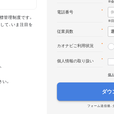
*
電話番号
る目標管理制度です。
して、いま注目を
*
従業員数
*
カオナビご利用状況
*
個人情報の取り扱い
か
個
さい。
ダウ
フォーム送信後、