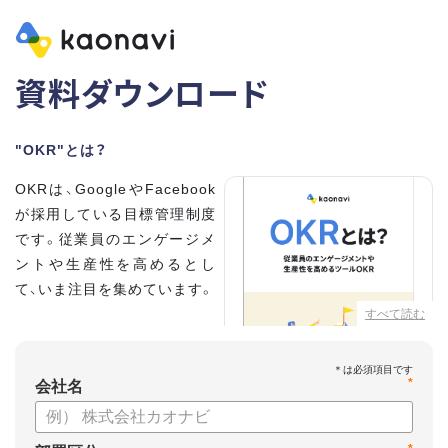
資料ダウンロード
"OKR"とは？
OKRは、GoogleやFacebook
が採用している目標管理制度
です。従業員のエンゲージメ
ントや生産性を高めるとし
て、いま注目を集めています。
すべて読む
こちらの資料では、
・OKRとはどんな内容なのか
*
・OKRと従来の目標管理制度
会社名
との違い
・OKRを導入、運用するにはどうすればいいのか