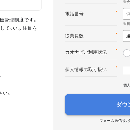
*
電話番号
る目標管理制度です。
して、いま注目を
*
従業員数
*
カオナビご利用状況
*
個人情報の取り扱い
か
個
さい。
ダウ
フォーム送信後、