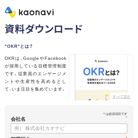
資料ダウンロード
"OKR"とは？
OKRは、GoogleやFacebook
が採用している目標管理制度
です。従業員のエンゲージメ
ントや生産性を高めるとし
て、いま注目を集めています。
すべて読む
こちらの資料では、
・OKRとはどんな内容なのか
*
・OKRと従来の目標管理制度
会社名
との違い
・OKRを導入、運用するにはどうすればいいのか