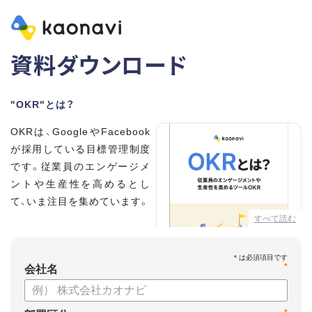
資料ダウンロード
"OKR"とは？
OKRは、GoogleやFacebook
が採用している目標管理制度
です。従業員のエンゲージメ
ントや生産性を高めるとし
て、いま注目を集めています。
すべて読む
こちらの資料では、
・OKRとはどんな内容なのか
*
・OKRと従来の目標管理制度
会社名
との違い
・OKRを導入、運用するにはどうすればいいのか