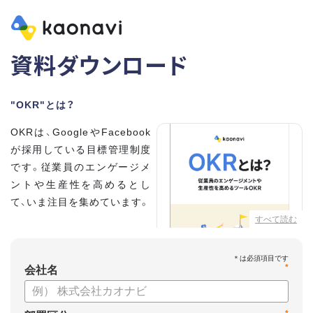
資料ダウンロード
"OKR"とは？
OKRは、GoogleやFacebook
が採用している目標管理制度
です。従業員のエンゲージメ
ントや生産性を高めるとし
て、いま注目を集めています。
すべて読む
こちらの資料では、
・OKRとはどんな内容なのか
*
・OKRと従来の目標管理制度
会社名
との違い
・OKRを導入、運用するにはどうすればいいのか