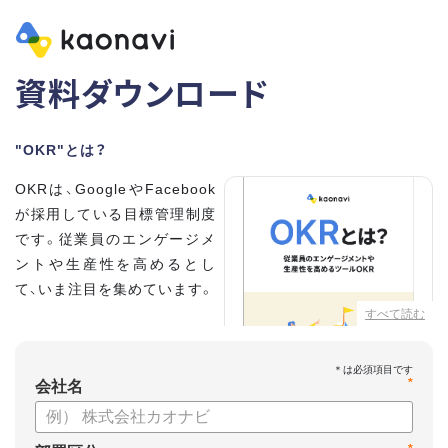
資料ダウンロード
"OKR"とは？
OKRは、GoogleやFacebook
が採用している目標管理制度
です。従業員のエンゲージメ
ントや生産性を高めるとし
て、いま注目を集めています。
すべて読む
こちらの資料では、
・OKRとはどんな内容なのか
*
・OKRと従来の目標管理制度
会社名
との違い
・OKRを導入、運用するにはどうすればいいのか