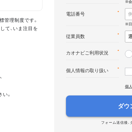
*
電話番号
る目標管理制度です。
して、いま注目を
*
従業員数
*
カオナビご利用状況
*
個人情報の取り扱い
か
個
さい。
ダウ
フォーム送信後、