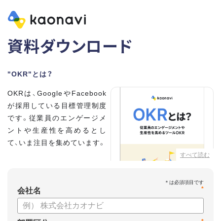
資料ダウンロード
"OKR"とは？
OKRは、GoogleやFacebook
が採用している目標管理制度
です。従業員のエンゲージメ
ントや生産性を高めるとし
て、いま注目を集めています。
すべて読む
こちらの資料では、
・OKRとはどんな内容なのか
*
・OKRと従来の目標管理制度
会社名
との違い
・OKRを導入、運用するにはどうすればいいのか