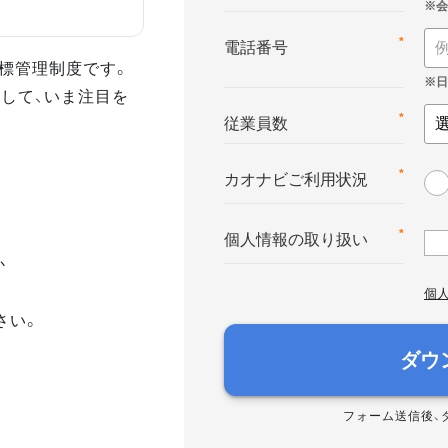
*
電話番号
る目標管理制度です。
して、いま注目を
*
従業員数
*
カオナビご利用状況
*
個人情報の取り扱い
か
個
さい。
ダウ
フォーム送信後、