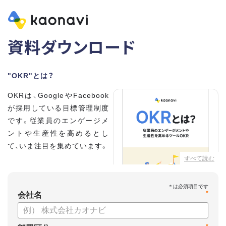
資料ダウンロード
"OKR"とは？
OKRは、GoogleやFacebook
が採用している目標管理制度
です。従業員のエンゲージメ
ントや生産性を高めるとし
て、いま注目を集めています。
すべて読む
こちらの資料では、
・OKRとはどんな内容なのか
*
・OKRと従来の目標管理制度
会社名
との違い
・OKRを導入、運用するにはどうすればいいのか