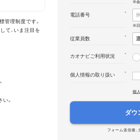
*
電話番号
る目標管理制度です。
して、いま注目を
*
従業員数
*
カオナビご利用状況
*
個人情報の取り扱い
か
個
さい。
ダウ
フォーム送信後、