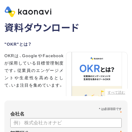
資料ダウンロード
"OKR"とは？
OKRは、GoogleやFacebook
が採用している目標管理制度
です。従業員のエンゲージメ
ントや生産性を高めるとし
て、いま注目を集めています。
すべて読む
こちらの資料では、
・OKRとはどんな内容なのか
*
・OKRと従来の目標管理制度
会社名
との違い
・OKRを導入、運用するにはどうすればいいのか