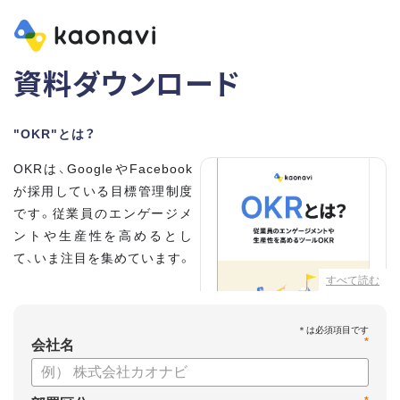
資料ダウンロード
"OKR"とは？
OKRは、GoogleやFacebook
が採用している目標管理制度
です。従業員のエンゲージメ
ントや生産性を高めるとし
て、いま注目を集めています。
すべて読む
こちらの資料では、
・OKRとはどんな内容なのか
*
・OKRと従来の目標管理制度
会社名
との違い
・OKRを導入、運用するにはどうすればいいのか