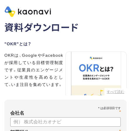
資料ダウンロード
"OKR"とは？
OKRは、GoogleやFacebook
が採用している目標管理制度
です。従業員のエンゲージメ
ントや生産性を高めるとし
て、いま注目を集めています。
すべて読む
こちらの資料では、
・OKRとはどんな内容なのか
*
・OKRと従来の目標管理制度
会社名
との違い
・OKRを導入、運用するにはどうすればいいのか