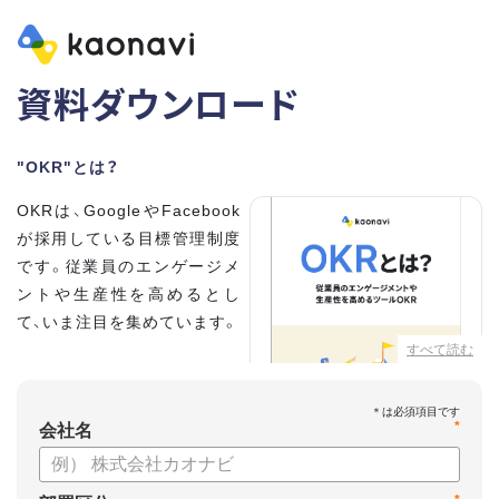
資料ダウンロード
"OKR"とは？
OKRは、GoogleやFacebook
が採用している目標管理制度
です。従業員のエンゲージメ
ントや生産性を高めるとし
て、いま注目を集めています。
すべて読む
こちらの資料では、
・OKRとはどんな内容なのか
*
・OKRと従来の目標管理制度
会社名
との違い
・OKRを導入、運用するにはどうすればいいのか