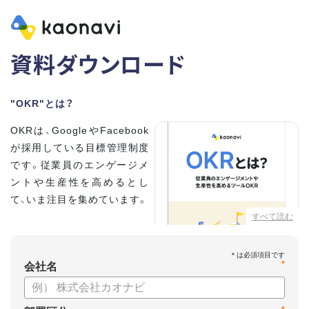
資料ダウンロード
"OKR"とは？
OKRは、GoogleやFacebook
が採用している目標管理制度
です。従業員のエンゲージメ
ントや生産性を高めるとし
て、いま注目を集めています。
すべて読む
こちらの資料では、
・OKRとはどんな内容なのか
*
・OKRと従来の目標管理制度
会社名
との違い
・OKRを導入、運用するにはどうすればいいのか