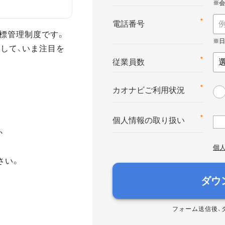
*
電話番号
る目標管理制度です。
して、いま注目を
*
従業員数
*
カオナビご利用状況
*
個人情報の取り扱い
か
個
さい。
ダウ
フォーム送信後、