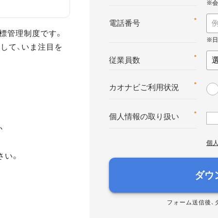
*
電話番号
る目標管理制度です。
して、いま注目を
*
従業員数
*
カオナビご利用状況
*
個人情報の取り扱い
か
個
さい。
ダウ
フォーム送信後、