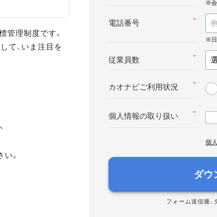
*
電話番号
る目標管理制度です。
して、いま注目を
*
従業員数
*
カオナビご利用状況
*
個人情報の取り扱い
か
個
さい。
ダウ
フォーム送信後、