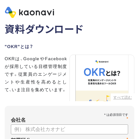
資料ダウンロード
"OKR"とは？
OKRは、GoogleやFacebook
が採用している目標管理制度
です。従業員のエンゲージメ
ントや生産性を高めるとし
て、いま注目を集めています。
すべて読む
こちらの資料では、
・OKRとはどんな内容なのか
*
・OKRと従来の目標管理制度
会社名
との違い
・OKRを導入、運用するにはどうすればいいのか