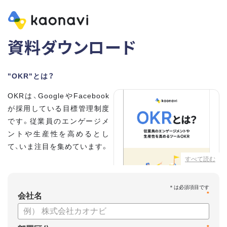
資料ダウンロード
"OKR"とは？
OKRは、GoogleやFacebook
が採用している目標管理制度
です。従業員のエンゲージメ
ントや生産性を高めるとし
て、いま注目を集めています。
すべて読む
こちらの資料では、
・OKRとはどんな内容なのか
*
・OKRと従来の目標管理制度
会社名
との違い
・OKRを導入、運用するにはどうすればいいのか